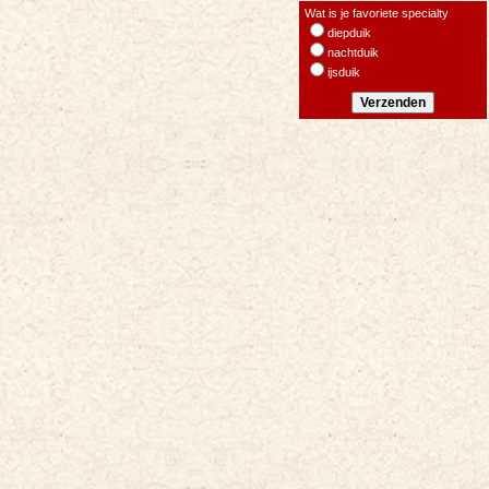
Wat is je favoriete specialty
diepduik
nachtduik
ijsduik