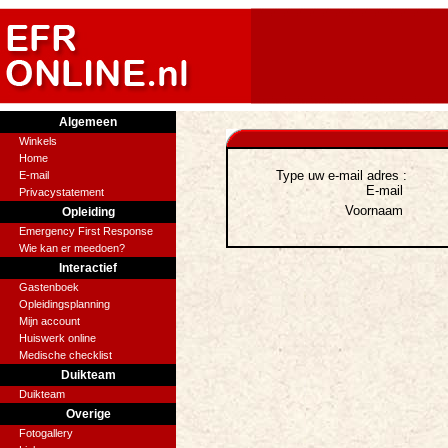
Algemeen
Winkels
Home
Type uw e-mail adres :
E-mail
E-mail
Privacystatement
Voornaam
Opleiding
Emergency First Response
Wie kan er meedoen?
Interactief
Gastenboek
Opleidingsplanning
Mijn account
Huiswerk online
Medische checklist
Duikteam
Duikteam
Overige
Fotogallery