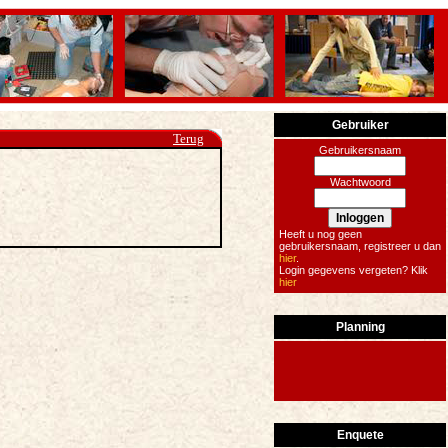
Gebruiker
Terug
Gebruikersnaam
Wachtwoord
Heeft u nog geen
gebruikersnaam, registreer u dan
hier
.
Login gegevens vergeten? Klik
hier
Planning
Enquete