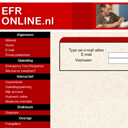
Algemeen
Winkels
Home
Type uw e-mail adres :
E-mail
E-mail
Privacystatement
Voornaam
Opleiding
Emergency First Response
Wie kan er meedoen?
Interactief
Gastenboek
Opleidingsplanning
Mijn account
Huiswerk online
Medische checklist
Duikteam
Duikteam
Overige
Fotogallery